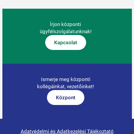
Írjon központi
ügyfélszolgálatunknak!
Kapcsolat
Ismerje meg központi
kollégáinkat, vezetőinket!
Központ
Adatvédelmi és Adatkezelési Tájékoztató