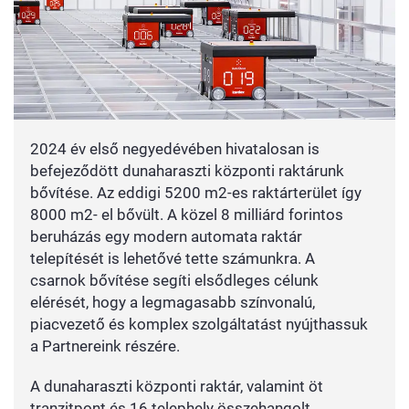
2024 év első negyedévében hivatalosan is
befejeződött dunaharaszti központi raktárunk
bővítése. Az eddigi 5200 m2-es raktárterület így
8000 m2- el bővült. A közel 8 milliárd forintos
beruházás egy modern automata raktár
telepítését is lehetővé tette számunkra. A
csarnok bővítése segíti elsődleges célunk
elérését, hogy a legmagasabb színvonalú,
piacvezető és komplex szolgáltatást nyújthassuk
a Partnereink részére.
A dunaharaszti központi raktár, valamint öt
tranzitpont és 16 telephely összehangolt