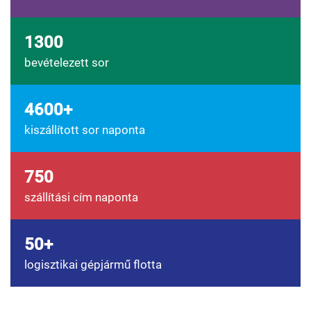
1300
bevételezett sor
4600+
kiszállított sor naponta
750
szállítási cím naponta
50+
logisztikai gépjármű flotta